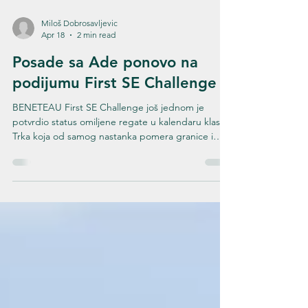
Miloš Dobrosavljevic
Apr 18
2 min read
Posade sa Ade ponovo na
podijumu First SE Challenge
BENETEAU First SE Challenge još jednom je
potvrdio status omiljene regate u kalendaru klase.
Trka koja od samog nastanka pomera granice i
stavlja posade van zone komfora i ovog puta je u
potpunosti opravdala svoj renome, kako uslovima
na moru, tako i neizvesnošću do samog finiša. U
takvoj konkurenciji i na izuzetno zahtevnom kursu,
posade Jedriličarskog kluba Ada ostvarile su još
jedan izuzetan rezultat. Nakon prošlogodišnjeg
istorijskog uspeha i osvajanja prvog i drugog mest