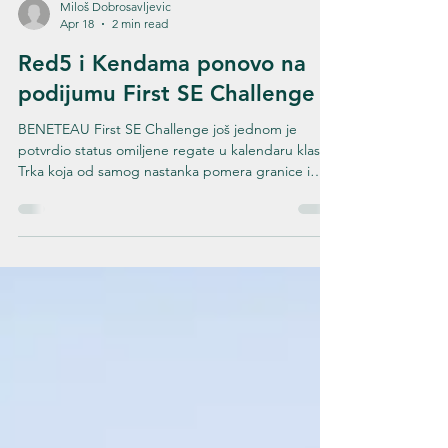
Miloš Dobrosavljevic
Apr 18
2 min read
Red5 i Kendama ponovo na
podijumu First SE Challenge
BENETEAU First SE Challenge još jednom je
potvrdio status omiljene regate u kalendaru klase.
Trka koja od samog nastanka pomera granice i
stavlja posade van zone komfora i ovog puta je u
potpunosti opravdala svoj renome, kako uslovima
na moru, tako i neizvesnošću do samog finiša. U
takvoj konkurenciji i na izuzetno zahtevnom kursu,
posade Jedriličarskog kluba Ada ostvarile su još
jedan izuzetan rezultat. Nakon prošlogodišnjeg
istorijskog uspeha i osvajanja prvog i drugog mest