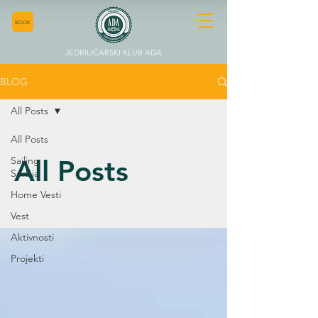
BOOK
JEDRILIČARSKI KLUB ADA
BLOG
All Posts
All Posts
Sailing
All Posts
Serbia
Home Vesti
Vest
Aktivnosti
Projekti