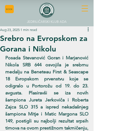
BOOK
JEDRILIČARSKI KLUB ADA
Aug 23, 2025
1 min read
Srebro na Evropskom za
Gorana i Nikolu
Posada Stevanović Goran i Marjanović 
Nikola SRB 644 osvojila je srebrnu 
medalju na Beneteau First & Seascape 
18 Evropskom prvenstvu koje se 
odigralo u Portorožu od 19. do 23. 
avgusta. Plasiravši se iza novih 
šampiona Jureta Jerkoviča i Roberta 
Zajca SLO 315 a ispred nekadašnjeg 
šampiona Mitje i Matic Margona SLO 
149, postigli su najbolji rezultat srpsih 
timova na ovom prestižnom takmičenju, 