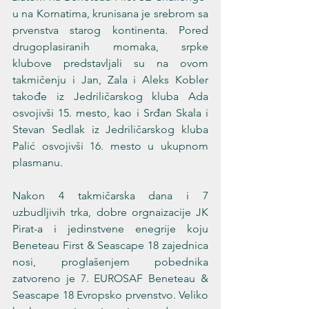
u na Kornatima, krunisana je srebrom sa 
prvenstva starog kontinenta. Pored 
drugoplasiranih momaka, srpke 
klubove predstavljali su na ovom 
takmičenju i Jan, Zala i Aleks Kobler 
takođe iz Jedriličarskog kluba Ada 
osvojivši 15. mesto, kao i Srđan Skala i 
Stevan Sedlak iz Jedriličarskog kluba 
Palić osvojivši 16. mesto u ukupnom 
plasmanu.
Nakon 4 takmičarska dana i 7 
uzbudljivih trka, dobre orgnaizacije JK 
Pirat-a i jedinstvene enegrije koju 
Beneteau First & Seascape 18 zajednica 
nosi, proglašenjem pobednika 
zatvoreno je 7. EUROSAF Beneteau & 
Seascape 18 Evropsko prvenstvo. Veliko 