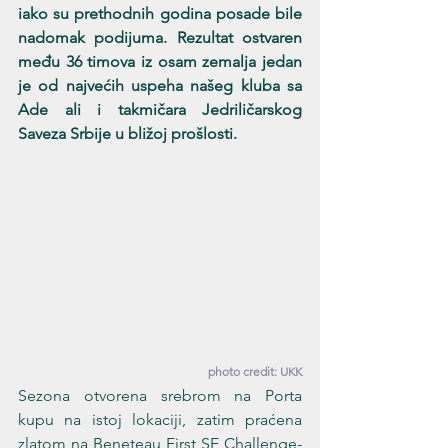
iako su prethodnih godina posade bile 
nadomak podijuma. Rezultat ostvaren 
među 36 timova iz osam zemalja jedan 
je od najvećih uspeha našeg kluba sa 
Ade ali i takmičara Jedriličarskog 
Saveza Srbije u bližoj prošlosti. 
photo credit: UKK
Sezona otvorena srebrom na Porta 
kupu na istoj lokaciji, zatim praćena 
zlatom na Beneteau First SE Challenge-