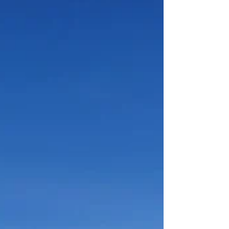
bilo naporno – bilo je. Da je bilo i toplo i hladno i
mokro – bilo je. Da smo prešli milje – prešli smo. I
da ćemo sve to ponoviti, više, bolje i brže –
hoćemo. U još jednom krugu oko sunca koji je
pred nama. Srećna Nova godina i