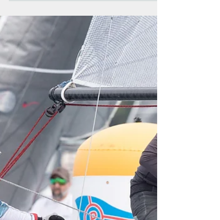
Prva pobeda na krilima Princa
Partnerstvo Jedriličarskog kluba Ada i kompanije
Prince Aviation već je krunisano prvom pobedom.
Posada Miloš Dobrosavljević i Goran Jedrinkić, u
Beneteau First 18 jedrilici pod bojama novog
partnera, trijumfovala je na 10. Savskom kupu
održanom proteklog vikenda. Uz četiri pobede u
pet trka, trofej Savskog kupa stigao je pravo na
Adu.