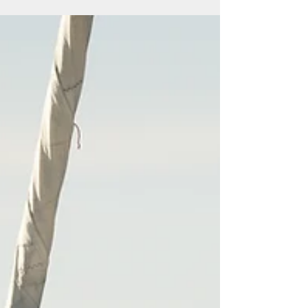
potpunosti opravdala svoj renome, kako uslovima
na moru, tako i neizvesnošću do samog finiša. U
takvoj konkurenciji i na izuzetno zahtevnom kursu,
posade Jedriličarskog kluba Ada ostvarile su još
jedan izuzetan rezultat. Nakon prošlogodišnjeg
istorijskog uspeha i osvajanja prvog i drugog mest