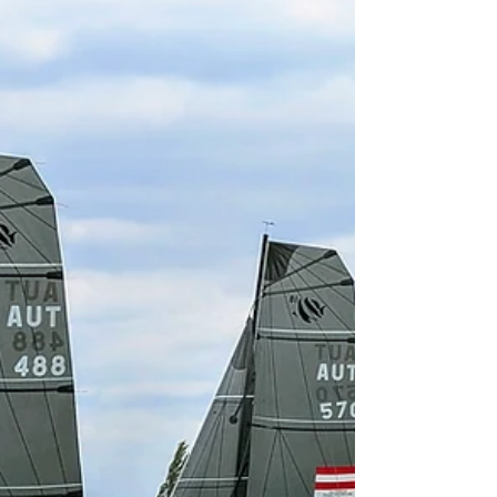
jednog od najlepših i najposećenijih događaja na
domaćoj jedriličarskoj sceni.