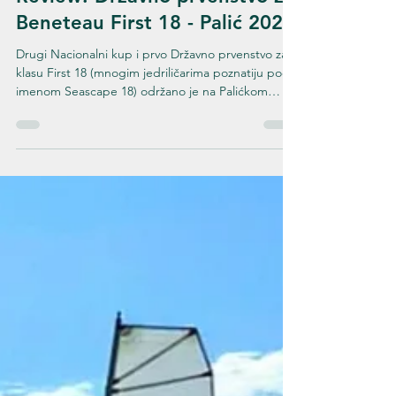
Miloš Dobrosavljevic
Oct 13, 2025
3 min read
Review: Državno prvenstvo za
Beneteau First 18 - Palić 2025
Drugi Nacionalni kup i prvo Državno prvenstvo za
klasu First 18 (mnogim jedriličarima poznatiju pod
imenom Seascape 18) održano je na Palićkom
jezeru od 10. do 12. oktobra. Takmičenje je okupilo
sve domaće posade, kao i tri inostrane ekipe iz
Slovenije i Austrije, što je dalo pravi međunarodni
karakter ovom događaju.