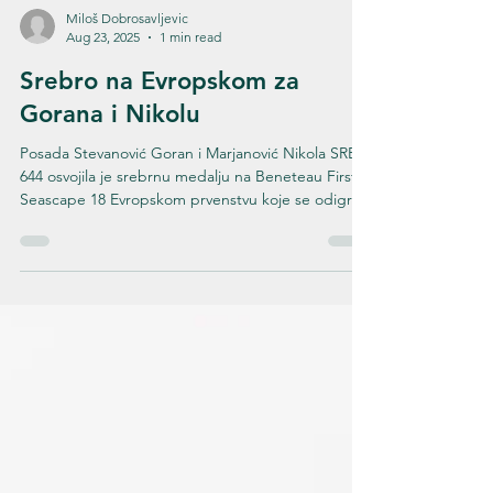
Miloš Dobrosavljevic
Aug 23, 2025
1 min read
Srebro na Evropskom za
Gorana i Nikolu
Posada Stevanović Goran i Marjanović Nikola SRB
644 osvojila je srebrnu medalju na Beneteau First &
Seascape 18 Evropskom prvenstvu koje se odigralo
u Portorožu od 19. do 23. avgusta. Plasiravši se iza
novih šampiona Jureta Jerkoviča i Roberta Zajca