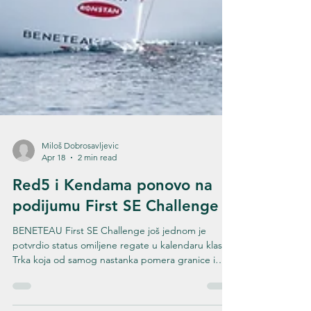
Miloš Dobrosavljevic
Apr 18
2 min read
Red5 i Kendama ponovo na
podijumu First SE Challenge
BENETEAU First SE Challenge još jednom je
potvrdio status omiljene regate u kalendaru klase.
Trka koja od samog nastanka pomera granice i
stavlja posade van zone komfora i ovog puta je u