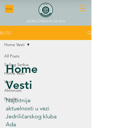
BOOK
JEDRILIČARSKI KLUB ADA
BLOG
Home Vesti
All Posts
Sailing Serbia
Home
Home Vesti
Vesti
Vest
Aktivnosti
Projekti
Najbitnije
aktuelnosti u vezi
Jedriličarskog kluba
Ada