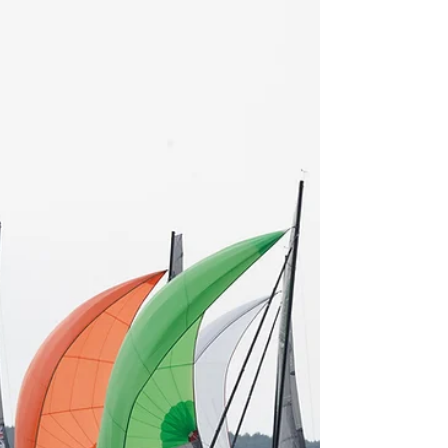
SLO 315 a ispred nekadašnjeg šampiona Mitje i
Matic Margona SLO 149, postigli su najbolji
rezultat srpsih timova na ovom prestižnom
takmičenju, iako su prethodnih godina posade bile
nadomak podijuma. Rezultat ostvaren među 36
timo