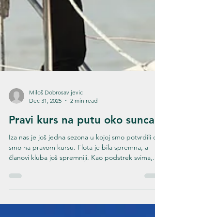
Miloš Dobrosavljevic
Dec 31, 2025
2 min read
Pravi kurs na putu oko sunca
Iza nas je još jedna sezona u kojoj smo potvrdili da
smo na pravom kursu. Flota je bila spremna, a
članovi kluba još spremniji. Kao podstrek svima,
zlato sa The Challenge i srebro sa Evropskog
prvenstva stigli su u prostorije kluba na Adi. Da je