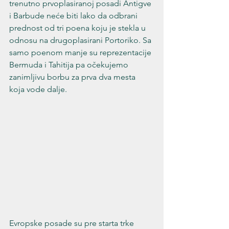
trenutno prvoplasiranoj posadi Antigve 
i Barbude neće biti lako da odbrani 
prednost od tri poena koju je stekla u 
odnosu na drugoplasirani Portoriko. Sa 
samo poenom manje su reprezentacije 
Bermuda i Tahitija pa očekujemo 
zanimljivu borbu za prva dva mesta 
koja vode dalje.
Evropske posade su pre starta trke 