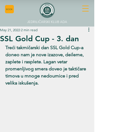
BOOK
JEDRILIČARSKI KLUB ADA
May 21, 2022
2 min read
SSL Gold Cup - 3. dan
Treći takmičarski dan SSL Gold Cup-a 
doneo nam je nove izazove, deileme, 
zaplete i rasplete. Lagan vetar 
promenljivog smera doveo je taktičare 
timova u mnoge nedoumice i pred 
velika iskušenja. 