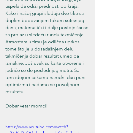
uspela da održi prednost. do kraja. 
Kako i našoj grupi sleduju dve trke sa 
duplim bodovanjem tokom sutršnjeg 
dana, matematički i dalje postoje šanse 
za prolaz u sledeću rundu takmičenja. 
Atmosfera u timu je odlična uprkos 
tome što je u dosadašnjem delu 
takmičenja dobar rezultat umeo da 
izmakne. Još uvek su karte otvorene i 
jedriće se do poslednjeg metra. Sa 
tom idejom čekamo naredni dan puni 
optimizma i nadamo se povoljnom 
rezultatu.
Dobar vetar momci!
https://www.youtube.com/watch?
v=3itvKxl2cCY&ab_channel=StarSailorsLeagu