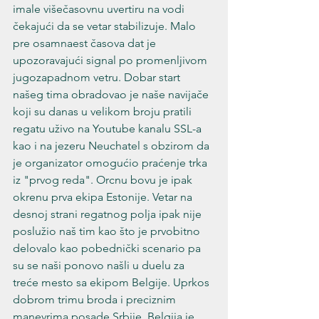
imale višečasovnu uvertiru na vodi 
čekajući da se vetar stabilizuje. Malo 
pre osamnaest časova dat je 
upozoravajući signal po promenljivom 
jugozapadnom vetru. Dobar start 
našeg tima obradovao je naše navijače 
koji su danas u velikom broju pratili 
regatu uživo na Youtube kanalu SSL-a 
kao i na jezeru Neuchatel s obzirom da 
je organizator omogućio praćenje trka 
iz "prvog reda". Orcnu bovu je ipak 
okrenu prva ekipa Estonije. Vetar na 
desnoj strani regatnog polja ipak nije 
poslužio naš tim kao što je prvobitno 
delovalo kao pobednički scenario pa 
su se naši ponovo našli u duelu za 
treće mesto sa ekipom Belgije. Uprkos 
dobrom trimu broda i preciznim 
manevrima posade Srbije, Belgija je 