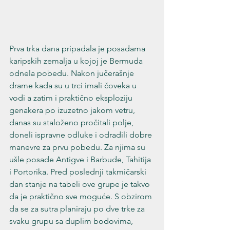
Prva trka dana pripadala je posadama 
karipskih zemalja u kojoj je Bermuda 
odnela pobedu. Nakon jučerašnje 
drame kada su u trci imali čoveka u 
vodi a zatim i praktično eksploziju 
genakera po izuzetno jakom vetru, 
danas su staloženo pročitali polje, 
doneli ispravne odluke i odradili dobre 
manevre za prvu pobedu. Za njima su 
ušle posade Antigve i Barbude, Tahitija 
i Portorika. Pred poslednji takmičarski 
dan stanje na tabeli ove grupe je takvo 
da je praktično sve moguće. S obzirom 
da se za sutra planiraju po dve trke za 
svaku grupu sa duplim bodovima, 