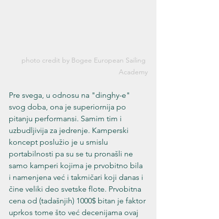
photo credit by Bogee European Sailing 
Academy
Pre svega, u odnosu na "dinghy-e" 
svog doba, ona je superiornija po 
pitanju performansi. Samim tim i 
uzbudljivija za jedrenje. Kamperski 
koncept poslužio je u smislu 
portabilnosti pa su se tu pronašli ne 
samo kamperi kojima je prvobitno bila 
i namenjena već i takmičari koji danas i 
čine veliki deo svetske flote. Prvobitna 
cena od (tadašnjih) 1000$ bitan je faktor 
uprkos tome što već decenijama ovaj 