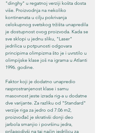
"dinghy" u regatnoj verziji košta dosta 
više. Proizvodnja na nekoliko 
kontinenata u cilju pokrivanja 
celokupnog svetskog tržišta unapredila 
je dostupnost ovog proizvoda. Kada se 
sve sklopi u jednu sliku, "Laser" 
jedrilica u potpunosti odgovara 
principima olimpizma što je i uvrstilo u 
olimpijske klase još na igrama u Atlanti 
1996. godine. 
Faktor koji je dodatno unapredio 
rasprostranjenost klase i samu 
masovnost jeste izrada rig-a u dodatne 
dve varijante. Za razliku od "Standard" 
verzije riga za jedro od 7.06 m2, 
proizvođač je skrativši donji deo 
jarbola smanjio i površinu jedra, 
prilagodivši na taj način jedrilicu za 