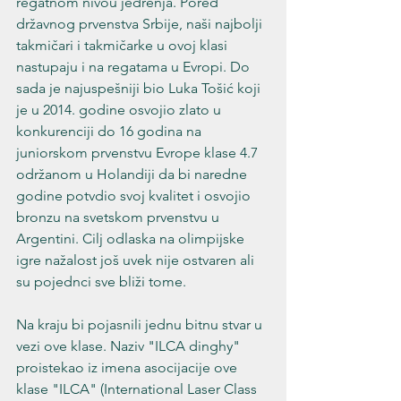
regatnom nivou jedrenja. Pored 
državnog prvenstva Srbije, naši najbolji 
takmičari i takmičarke u ovoj klasi 
nastupaju i na regatama u Evropi. Do 
sada je najuspešniji bio Luka Tošić koji 
je u 2014. godine osvojio zlato u 
konkurenciji do 16 godina na 
juniorskom prvenstvu Evrope klase 4.7 
održanom u Holandiji da bi naredne 
godine potvdio svoj kvalitet i osvojio 
bronzu na svetskom prvenstvu u 
Argentini. Cilj odlaska na olimpijske 
igre nažalost još uvek nije ostvaren ali 
su pojednci sve bliži tome.
Na kraju bi pojasnili jednu bitnu stvar u 
vezi ove klase. Naziv "ILCA dinghy" 
proistekao iz imena asocijacije ove 
klase "ILCA" (International Laser Class 