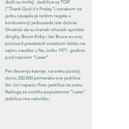
došli su trofeji. Jedrilica sa TGIF 
("Thank God it's Friday") oznakom na 
jedru osvajala je redom regate u 
konkurenciji jednoseda iste dužine. 
Shvativši da su kreirali vrhunski sportski 
dinghy, Bruce Kirby i Ian Bruce su svoj 
proizvod predstavili svetskom tržištu na 
sajmu nautike u Nu Jorku 1971. godine. 
pod nazivom "Laser".
Pet decenija kasnije, na svetu postoji 
skoro 250.000 primeraka ove jedrilice 
što čini najveću flotu jedrilica na svetu. 
Razloga za ovoliku popularnost "Laser" 
jedrilica ima nekoliko.