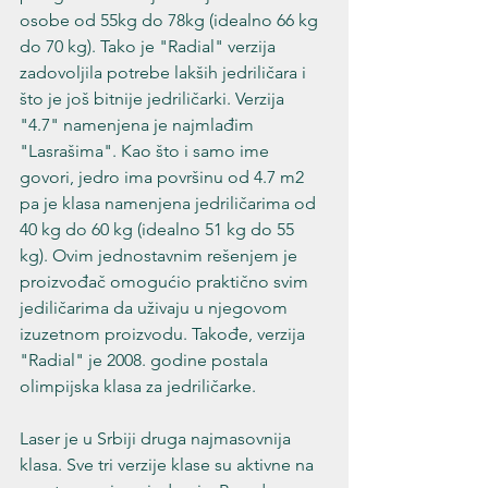
osobe od 55kg do 78kg (idealno 66 kg 
do 70 kg). Tako je "Radial" verzija 
zadovoljila potrebe lakših jedriličara i 
što je još bitnije jedriličarki. Verzija 
"4.7" namenjena je najmlađim 
"Lasrašima". Kao što i samo ime 
govori, jedro ima površinu od 4.7 m2 
pa je klasa namenjena jedriličarima od 
40 kg do 60 kg (idealno 51 kg do 55 
kg). Ovim jednostavnim rešenjem je 
proizvođač omogućio praktično svim 
jediličarima da uživaju u njegovom 
izuzetnom proizvodu. Takođe, verzija 
"Radial" je 2008. godine postala 
olimpijska klasa za jedriličarke.
Laser je u Srbiji druga najmasovnija 
klasa. Sve tri verzije klase su aktivne na 