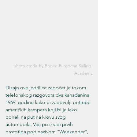
photo credit by Bogee European Sailing 
Academy
Dizajn ove jedrilice započet je tokom 
telefonskog razgovora dva kanađanina 
1969. godine kako bi zadovolji potrebe 
američkih kampera koji bi je lako 
poneli na put na krovu svog 
automobila. Već po izradi prvih 
prototipa pod nazivom "Weekender", 