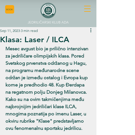
BOOK
JEDRILIČARSKI KLUB ADA
Sep 11, 2023
3 min read
Klasa: Laser / ILCA
Mesec avgust bio je prilično intenzivan 
za jedriličare olimpijskih klasa. Pored 
Svetskog prvenstva održanog u Hagu, 
na programu međunarodne scene 
održan je između ostalog i Evropa kup 
kome je predhodio 48. Kup Đerdapa 
na regatnom polju Donjeg Milanovca. 
Kako su na ovim takmičenjima među 
najbrojnijim jedriličari klase ILCA, 
mnogima poznatija po imenu Laser, u 
okviru rubrike "Klase" predstavljamo 
ovu fenomenalnu sportsku jedrilicu. 