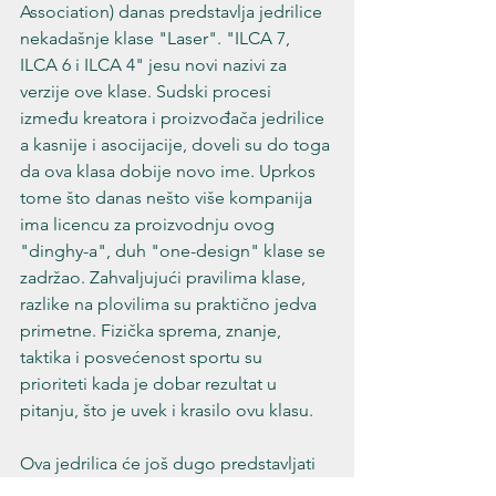
Association) danas predstavlja jedrilice 
nekadašnje klase "Laser". "ILCA 7, 
ILCA 6 i ILCA 4" jesu novi nazivi za 
verzije ove klase. Sudski procesi 
između kreatora i proizvođača jedrilice 
a kasnije i asocijacije, doveli su do toga 
da ova klasa dobije novo ime. Uprkos 
tome što danas nešto više kompanija 
ima licencu za proizvodnju ovog 
"dinghy-a", duh "one-design" klase se 
zadržao. Zahvaljujući pravilima klase, 
razlike na plovilima su praktično jedva 
primetne. Fizička sprema, znanje, 
taktika i posvećenost sportu su 
prioriteti kada je dobar rezultat u 
pitanju, što je uvek i krasilo ovu klasu.
Ova jedrilica će još dugo predstavljati 
simbol dinghy jedrenja a ime "Laser" 