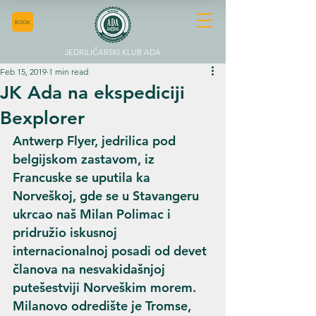
BOOK
JEDRILIČARSKI KLUB ADA
Feb 15, 2019
1 min read
JK Ada na ekspediciji
Bexplorer
Antwerp Flyer, jedrilica pod 
belgijskom zastavom, iz 
Francuske se uputila ka 
Norveškoj, gde se u Stavangeru 
ukrcao naš Milan Polimac i 
pridružio iskusnoj 
internacionalnoj posadi od devet 
članova na nesvakidašnjoj 
putešestviji Norveškim morem. 
Milanovo odredište je Tromse, 