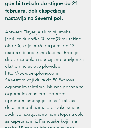
gde bi trebalo do stigne do 21. 
februara, dok ekspedicija 
nastavlja na Severni pol.
Antwerp Flayer je aluminijumska 
jedrilica dugačka 90 feet (28m), težine 
oko 70t, koja može da primi do 12 
osoba u 6 prostranih kabina. Brod je 
skroz manuelan i specijalno pravljen za 
ekstremne uslove plovidbe. 
http://www.bexplorer.com

Sa vetrom koji duva do 50 čvorova, i 
ogromnim talasima, iskusna posada sa 
ogromnim znanjem i dobrom 
opremom smenjuje se na 4 sata sa 
detaljnim brifinzima pre svake smene. 
Jedri se navigaciono non-stop, na čelu 
sa kapetanom iz Francuske koji ima 
preko 15 godina iskustva plovidbe 