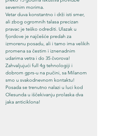
severnim morima.

Vetar duva konstantno i drži isti smer, 
ali zbog ogromnih talasa precizan 
pravac je teško odrediti. Ulazak u 
fjordove je najčešće predah za 
izmorenu posadu, ali i tamo ima velikih 
promena sa čestim i iznenadnim 
udarima vetra i do 35 čvorova!

Zahvaljujući full 4g tehnologiji i 
dobrom gprs-u na pučini, sa Milanom 
smo u svakodnevnom kontaktu! 
Posada se trenutno nalazi u luci kod 
Olesunda u iščekivanju prolaska dva 
jaka anticiklona!