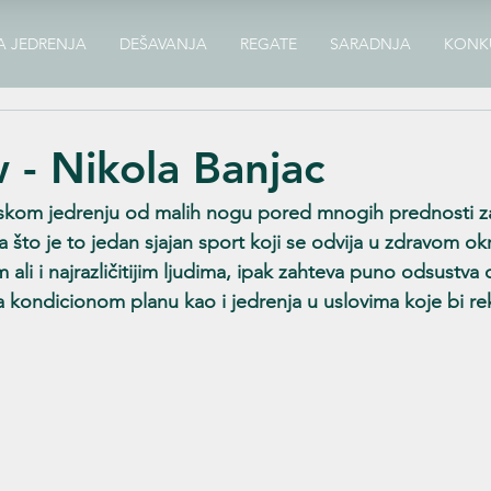
A JEDRENJA
DEŠAVANJA
REGATE
SARADNJA
KONK
w - Nikola Banjac
rskom jedrenju od malih nogu pored mnogih prednosti za
 što je to jedan sjajan sport koji se odvija u zdravom okr
ali i najrazličitijim ljudima, ipak zahteva puno odsustva 
a kondicionom planu kao i jedrenja u uslovima koje bi rek