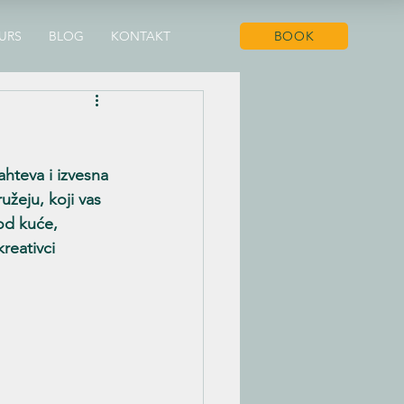
URS
BLOG
KONTAKT
BOOK
hteva i izvesna 
užeju, koji vas 
od kuće, 
reativci 