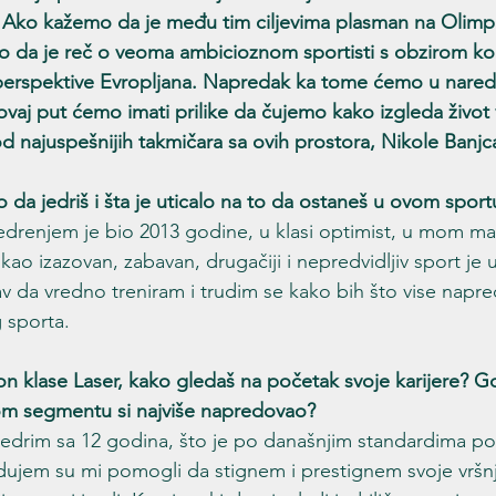
Ako kažemo da je među tim ciljevima plasman na Olimpij
no da je reč o veoma ambicioznom sportisti s obzirom kol
 perspektive Evropljana. Napredak ka tome ćemo u nare
a ovaj put ćemo imati prilike da čujemo kako izgleda živo
d najuspešnijih takmičara sa ovih prostora, Nikole Banjca
 da jedriš i šta je uticalo na to da ostaneš u ovom sport
jedrenjem je bio 2013 godine, u klasi optimist, u mom m
 kao izazovan, zabavan, drugačiji i nepredvidljiv sport je 
av da vredno treniram i trudim se kako bih što vise napr
 sporta.
on klase Laser, kako gledaš na početak svoje karijere? Gd
m segmentu si najviše napredovao?
jedrim sa 12 godina, što je po današnjim standardima p
redujem su mi pomogli da stignem i prestignem svoje vršnj