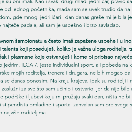
 su oni imali. Kao i svaki drugi mladi jedriličar, pravio 
ne od jednog početnika, mada sam se uvek trudio da na i
dom, gde mnogi jedriličari i dan danas greše mi je bila j
 najteže padala, ali sam je uspešno i brzo savladao.
avnom šampionatu a često imaš zapažene uspehe i u inos
talenta koji poseduješ, koliko je važna uloga roditelja, tr
dak i plasmane koje ostvaruješ i kome bi pripisao najveć
o jedrim, ILCA 7, jeste individualni sport, ali pobeda na k
rške mojih roditelja, trenera i drugara, ne bih mogao da 
se danas ponosim. Na kraju krajeva, ipak su roditelji i 
 zaslužni za sve što sam učinio i ostvario, jer da nije bilo 
ke podrške i ljubavi koju mi pružaju svaki dan, ništa ne bi
ki stipendista omladine i sporta, zahvalan sam pre svega 
 najviše roditeljima.