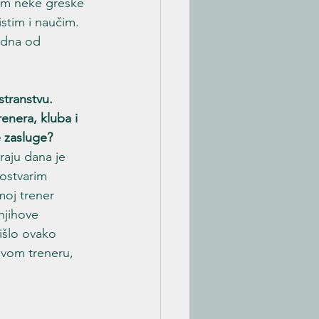
sam neke greške 
stim i naučim. 
edna od 
transtvu. 
enera, kluba i 
e zasluge?
raju dana je 
ostvarim 
moj trener 
njihove 
 išlo ovako 
svom treneru, 