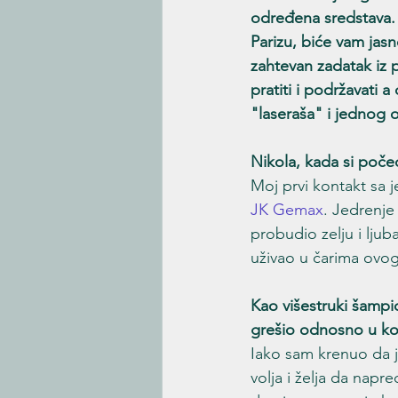
određena sredstava. 
Parizu, biće vam jas
zahtevan zadatak iz
pratiti i podržavati 
"laseraša" i jednog o
Nikola, kada si počeo
Moj prvi kontakt sa 
JK Gemax
. Jedrenje
probudio zelju i ljub
uživao u čarima ovog
Kao višestruki šampi
grešio odnosno u ko
Iako sam krenuo da 
volja i želja da nap