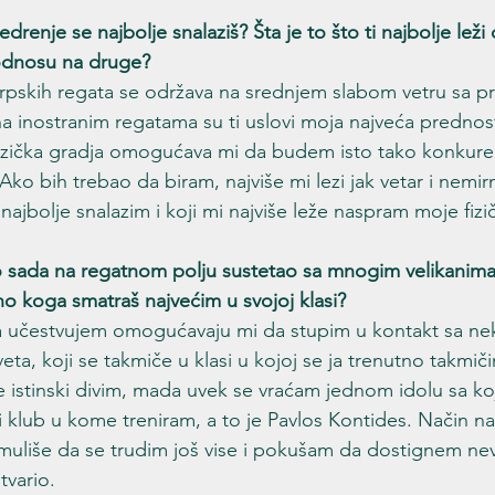
drenje se najbolje snalaziš? Šta je to što ti najbolje leži 
odnosu na druge?
Srpskih regata se održava na srednjem slabom vetru sa p
a inostranim regatama su ti uslovi moja najveća predno
izička gradja omogućava mi da budem isto tako konkuren
 Ako bih trebao da biram, najviše mi lezi jak vetar i nemir
 najbolje snalazim i koji mi najviše leže naspram moje fizi
 sada na regatnom polju sustetao sa mnogim velikanima 
no koga smatraš najvećim u svojoj klasi?
a učestvujem omogućavaju mi da stupim u kontakt sa ne
 sveta, koji se takmiče u klasi u kojoj se ja trenutno takmi
se istinski divim, mada uvek se vraćam jednom idolu sa ko
i klub u kome treniram, a to je Pavlos Kontides. Način na k
imuliše da se trudim još vise i pokušam da dostignem ne
tvario.