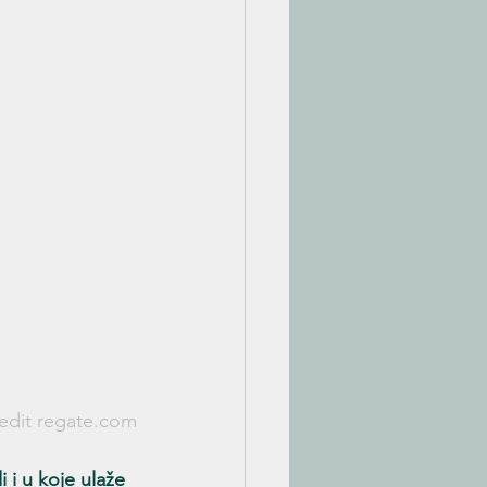
edit regate.com
 i u koje ulaže 