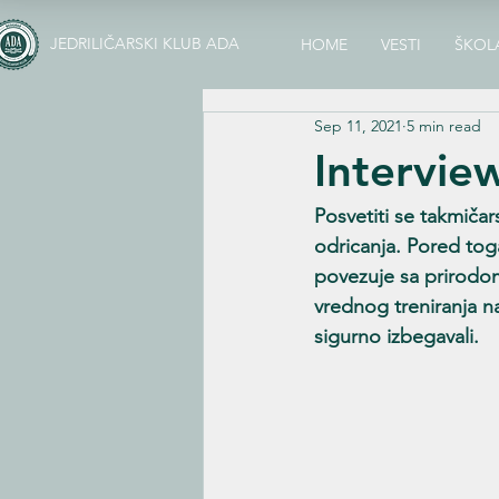
JEDRILIČARSKI KLUB ADA
HOME
VESTI
ŠKOL
Sep 11, 2021
5 min read
Intervie
Posvetiti se takmiča
odricanja. Pored toga
povezuje sa prirodom 
vrednog treniranja n
sigurno izbegavali. 