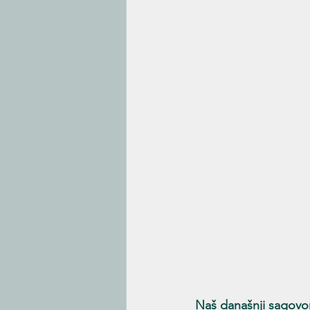
Naš današnji sagovorn