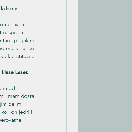
da bi se 
romenjivim 
st naspram 
tan i po jakim 
no more, jer su 
čke konstitucije.
klase Laser. 
kim od 
čim. Imam dosta 
jim delim 
oji on jedri i 
verovatne 