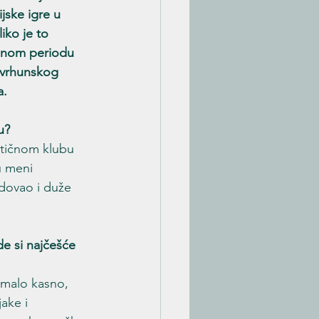
ske igre u 
iko je to 
dnom periodu 
t vrhunskog 
. 
u?
atičnom klubu 
u meni 
edovao i duže 
e si najčešće 
omalo kasno, 
ake i 