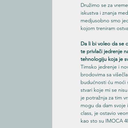
Družimo se za vreme 
iskustva i znanja med
medjusobno smo jeda
kojom treniram ostva
Da li bi voleo da se 
te privlači jedrenje
tehnologiju koja je s
Timsko jedrenje i no
brodovima sa višečla
budućnosti ću moći 
stvari koje mi se nisu
je potražnja za tim 
mogu da dam svoje is
class, je ostavio ve
kao sto su IMOCA 40 