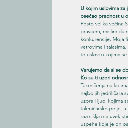
U kojim uslovima za je
osećao prednost u 
Posto velika većina 
pravcem, mislim da n
konkurencije. Moja f
vetrovima i talasima.
to uslovi u kojima se
Verujemo da si se do
Ko su ti uzori odnos
Takmičenja na kojim
najboljih jedriličara
uzora i ljudi kojima 
takmičarsko polje, a 
razmišlja me uvek st
uspehe koje je on os