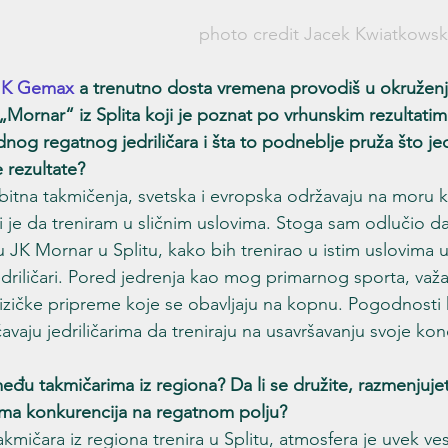
photo credit Jacek Kwiatkowski
JK Gemax
 a trenutno dosta vremena provodiš u okruženj
„Mornar“ iz Splita koji je poznat po vrhunskim rezultati
dnog regatnog jedriličara i šta to podneblje pruža što jed
rezultate?
bitna takmičenja, svetska i evropska održavaju na moru
je da treniram u sličnim uslovima. Stoga sam odlučio da 
 JK Mornar u Splitu, kako bih trenirao u istim uslovima u
 jedriličari. Pored jedrenja kao mog primarnog sporta, važ
fizičke pripreme koje se obavljaju na kopnu. Pogodnosti
ju jedriličarima da treniraju na usavršavanju svoje kond
đu takmičarima iz regiona? Da li se družite, razmenjujete 
ima konkurencija na regatnom polju?
akmičara iz regiona trenira u Splitu, atmosfera je uvek vese