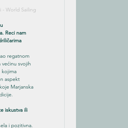
 - World Sailing
u 
ma. Reci nam 
riličarima 
 kao regatnom 
većinu svojih 
 kojima 
an aspekt 
 koje Marjanska 
icije. 
iskustva ili 
la i pozitivna. 