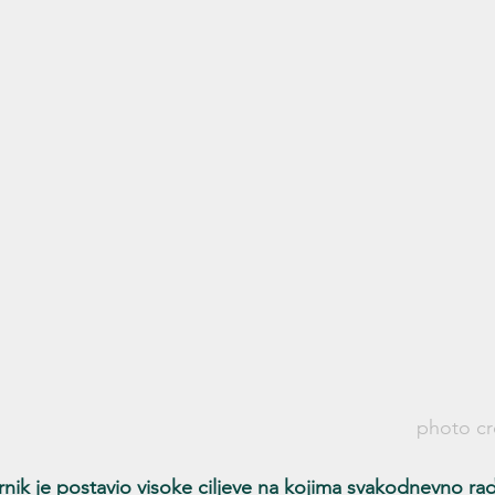
photo cr
ik je postavio visoke ciljeve na kojima svakodnevno radi