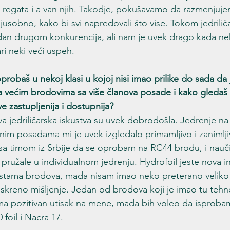
regata i a van njih. Takodje, pokušavamo da razmenjujem
jusobno, kako bi svi napredovali što vise. Tokom jedriliča
n drugom konkurencija, ali nam je uvek drago kada nek
ri neki veći uspeh.
oprobaš u nekoj klasi u kojoj nisi imao prilike do sada da 
 na većim brodovima sa više članova posade i kako gledaš 
ve zastupljenija i dostupnija?
va jedriličarska iskustva su uvek dobrodošla. Jedrenje na
nim posadama mi je uvek izgledalo primamljivo i zanimljiv
sa timom iz Srbije da se oprobam na RC44 brodu, i nau
 pružale u individualnom jedrenju. Hydrofoil jeste nova ino
vrstama brodova, mada nisam imao neko preterano veliko 
kreno mišljenje. Jedan od brodova koji je imao tu tehno
oma pozitivan utisak na mene, mada bih voleo da isprobam 
foil i Nacra 17.