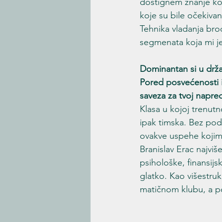
dostignem znanje koje
koje su bile očekiva
Tehnika vladanja bro
segmenata koja mi je
Dominantan si u drž
Pored posvećenosti i 
saveza za tvoj napre
Klasa u kojoj trenutn
ipak timska. Bez pod
ovakve uspehe kojima 
Branislav Erac najviše
psihološke, finansijs
glatko. Kao višestru
matičnom klubu, a po