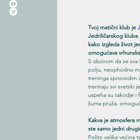
Tvoj matični klub je 
Jedriličarskog kluba 
kako izgleda život je
omogućava vrhunske 
S obzirom da se sva 
polju, neophodno mi 
treninga sprovodim u
treniraju svi svetski
uspeha su takodje i 
šuma pruža, omogućava
Kakva je atmosfera me
ste samo jedni drug
Pošto velika većina t