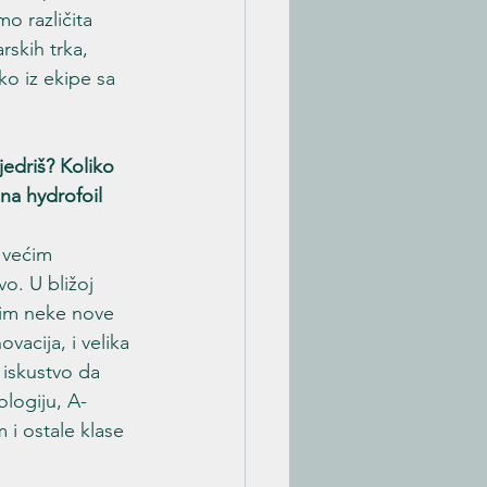
o različita 
rskih trka, 
o iz ekipe sa 
jedriš? Koliko 
na hydrofoil 
 većim 
o. U bližoj 
čim neke nove 
vacija, i velika 
iskustvo da 
logiju, A-
i ostale klase 