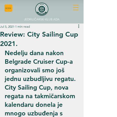
BOOK
JEDRILIČARSKI KLUB ADA
Jul 5, 2021
1 min read
Review: City Sailing Cup
2021.
Nedelju dana nakon 
Belgrade Cruiser Cup-a 
organizovali smo još 
jednu uzbudljivu regatu. 
City Sailing Cup, nova 
regata na takmičarskom 
kalendaru donela je 
mnogo uzbuđenja s 