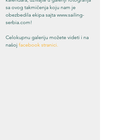
sa ovog takmičenja koju nam je 
obezbedila ekipa sajta www.sailing-
serbia.com!

Celokupnu galeriju možete videti i na 
našoj 
facebook stranici.