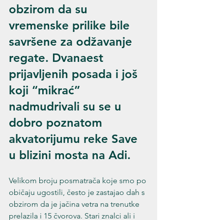
obzirom da su 
vremenske prilike bile 
savršene za odžavanje 
regate. Dvanaest 
prijavljenih posada i još 
koji “mikrać” 
nadmudrivali su se u 
dobro poznatom 
akvatorijumu reke Save 
u blizini mosta na Adi.
Velikom broju posmatrača koje smo po 
običaju ugostili, često je zastajao dah s 
obzirom da je jačina vetra na trenutke 
prelazila i 15 čvorova. Stari znalci ali i 