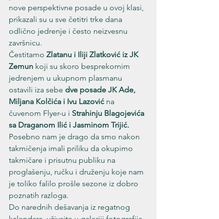
nove perspektivne posade u ovoj klasi, 
prikazali su u sve četitri trke dana 
odlično jedrenje i često neizvesnu 
završnicu.
Čestitamo 
Zlatanu i Iliji Zlatković iz JK 
Zemun
 koji su skoro besprekornim 
jedrenjem u ukupnom plasmanu 
ostavili iza sebe 
dve posade JK Ade, 
Miljana Kolčića i Ivu Lazović
 na 
čuvenom Flyer-u i 
Strahinju Blagojevića 
sa Draganom Ilić i Jasminom Trijić.
Posebno nam je drago da smo nakon 
takmičenja imali priliku da okupimo 
takmičare i prisutnu publiku na 
proglašenju, ručku i druženju koje nam 
je toliko falilo prošle sezone iz dobro 
poznatih razloga.
Do narednih dešavanja iz regatnog 
kalendara, uživajte u galeriji fotografija 