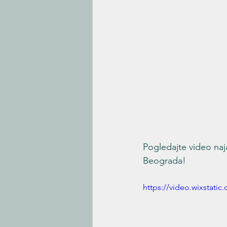
Pogledajte video naj
Beograda!
https://video.wixstat