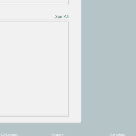
See All
Dešavanja
Regate
Saradnja