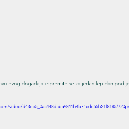
avu ovog događaja i spremite se za jedan lep dan pod j
ic.com/video/d43ee5_0ac448daba9841b4b71cde55b21f8185/720p