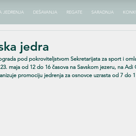
A JEDRENJA
DEŠAVANJA
REGATE
SARADNJA
KONK
ka jedra
eograda pod pokroviteljstvom Sekretarijata za sport i oml
23. maja od 12 do 16 časova na Savskom jezeru, na Adi Ci
ganizuje promociju jedrenja za osnovce uzrasta od 7 do 