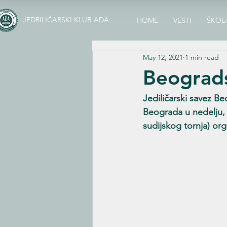
JEDRILIČARSKI KLUB ADA
HOME
VESTI
ŠKOL
May 12, 2021
1 min read
Beograds
Jediličarski savez B
Beograda u nedelju, 
sudijskog tornja) or