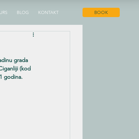
URS
BLOG
KONTAKT
BOOK
adinu grada 
ganliji (kod 
11 godina.