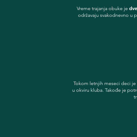
Vreme trajanja obuke je
dve
održavaju svakodnevno u 
Tokom letnjih meseci deci j
u okviru kluba. Takođe je pot
t