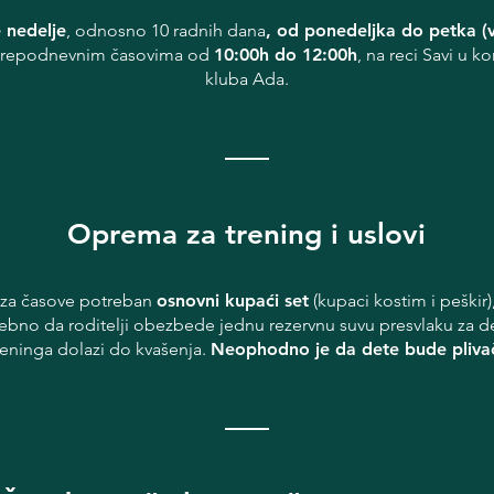
 nedelje
, odnosno
10 radnih dana
, od ponedeljka do petka (
prepodnevnim časovima od
10:00h do 12:00h
, na reci Savi u k
kluba Ada.
_____
Oprema za trening i uslovi​
e za časove potreban
osnovni kupaći set
(kupaci kostim i peškir)
rebno da roditelji obezbede jednu rezervnu suvu presvlaku za 
reninga dolazi do kvašenja.
Neophodno je da dete bude pliva
_____