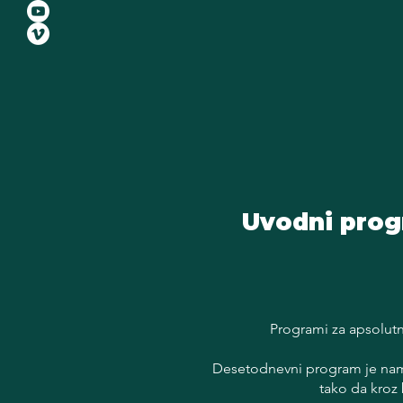
Uvodni progr
Programi za apsolut
Desetodnevni program je n
tako da kroz