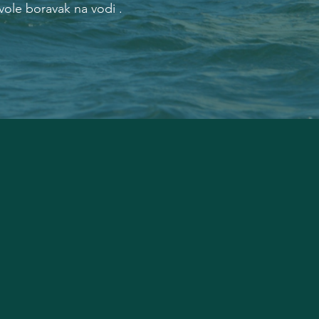
avole boravak na vodi .