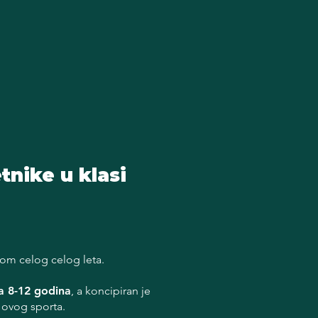
nike u klasi
kom celog celog leta.
a 8-12 godina
, a koncipiran je
 ovog sporta.