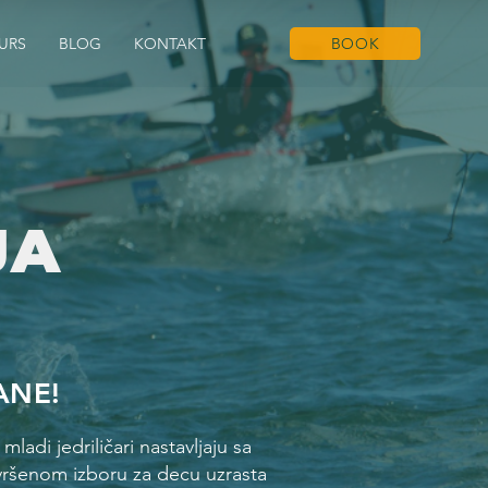
URS
BLOG
KONTAKT
BOOK
JA
ANE!
di jedriličari nastavljaju sa
avršenom izboru za decu uzrasta