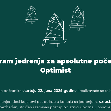
am jedrenja za apsolutne počet
Optimist
ne početnike
startuju 22. juna 2026.godine
i realizovaće se to
amenjen
deci koja prvi put dolaze u kontakt sa jedrenjem,
uzrast
 bezbedan, stručan i zabavan pristup polaznici upoznaju osnove