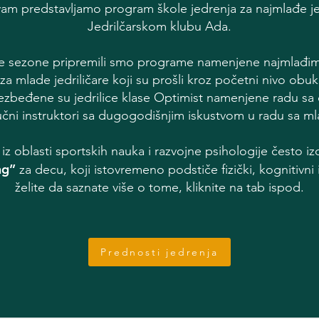
vam predstavljamo program škole jedrenja za najmlađe je
Jedrilčarskom klubu Ada.
e sezone pripremili smo programe namenjene najmlađima
 i za mlade jedriličare koji su prošli kroz početni nivo obu
ezbeđene su jedrilice klase Optimist namenjene radu sa
učni instruktori sa dugogodišnjim iskustvom u radu sa mla
 iz oblasti sportskih nauka i razvojne psihologije često iz
ng”
za decu, koji istovremeno podstiče fizički, kognitivni
želite da saznate više o tome, kliknite na tab ispod.
Prednosti jedrenja