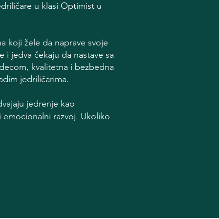
driličare
u klasi Optimist u
 koji žele da naprave svoje
ke i jedva čekaju da nastave sa
 decom, kvalitetna i bezbedna
dim jedriličarima.
dvajaju jedrenje kao
 i emocionalni razvoj. Ukoliko