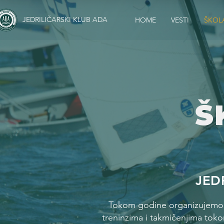
JEDRILIČARSKI KLUB ADA
HOME
VESTI
ŠKOL
Š
JED
Tokom godine organizujemo šk
treninzima i takmičenjima toko