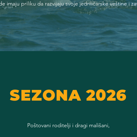
 imaju priliku da razvijaju svoje jedriličarske veštine i z
SEZONA 2026
Poštovani roditelji i dragi mališani,