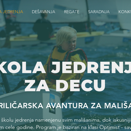
A JEDRENJA
DEŠAVANJA
REGATE
SARADNJA
KONK
KOLA JEDREN
ZA DECU
RILIČARSKA AVANTURA ZA MALIŠ
olu jedrenja namenjenu svim mališanima, dok iskusniji mla
m cele godine. Program je baziran na klasi Optimist - s