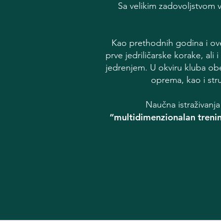
Sa velikim zadovoljstvom 
Kao prethodnih godina i ov
prve jedriličarske korake, ali
jedrenjem. U okviru kluba ob
oprema, kao i str
Naučna istraživanja
“multidimenzionalan treni