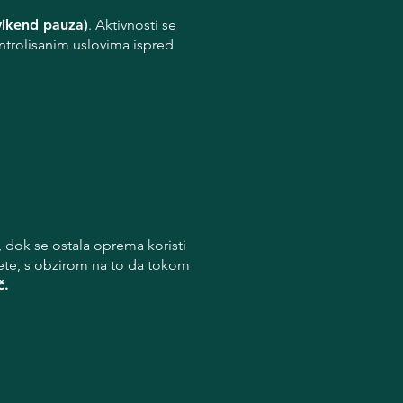
vikend pauza)
. Aktivnosti se
ontrolisanim uslovima ispred
, dok se ostala oprema koristi
dete, s obzirom na to da tokom
č.