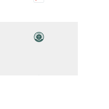
JEDRILIČARSKI KLUB ADA
Ada Ciganlija BB, Beograd, Srbija
Telefon: +381 63 7327 177
​​E-mail: contact@adasailingclub.com
Home
Saradnja
News
Blog
Škola jedrenja
O nama
Dešavanj
Kontakt
a
Regate
FAQ