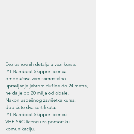
Evo osnovnih detalja u vezi kursa:
IYT Bareboat Skipper licenca 
omogućava vam samostalno 
upravljanje jahtom dužine do 24 metra, 
ne dalje od 20 milja od obale.
Nakon uspešnog završetka kursa, 
dobićete dva sertifikata:

IYT Bareboat Skipper licencu

VHF-SRC licencu za pomorsku 
komunikaciju.