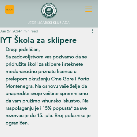
BOOK
JEDRILIČARSKI KLUB ADA
Jun 27, 2024
1 min read
IYT Škola za sklipere
Dragi jedriličari,
Sa zadovoljstvom vas pozivamo da se 
pridružite školi za skipere i steknete 
međunarodno priznatu licencu u 
prelepom okruženju Crne Gore i Porto 
Montenegra. Na osnovu vaše želje da 
unapredite svoje veštine spremni smo 
da vam pružimo vrhunsko iskustvo. Na 
raspolaganju je i 15% popusta* za sve 
rezervacije do 15. jula. Broj polaznika je 
ograničen.