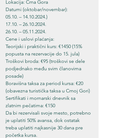
Lokacija: Crna Gora
Datumi (oktobar/novembar):

05.10. – 14.10.2024.)

17.10. – 26.10.2024.

26.10. – 05.11.2024.
Cene i uslovi plaćanja:

Teorijski i praktični kurs: €1450 (15% 
popusta na rezervacije do 15. jula)

Troškovi broda: €95 (troškovi se dele 
podjednako među svim članovima 
posade)

Boravišna taksa za period kursa: €20 
(obavezna turistička taksa u Crnoj Gori)

Sertifikati i mornarski dnevnik sa 
zlatnim pečatima: €150
Da bi rezervisali svoje mesto, potrebno 
je uplatiti 50% avansa, dok ostatak 
treba uplatiti najkasnije 30 dana pre 
početka kursa.