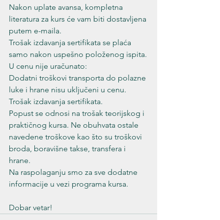
Nakon uplate avansa, kompletna 
literatura za kurs će vam biti dostavljena 
putem e-maila.

Trošak izdavanja sertifikata se plaća 
samo nakon uspešno položenog ispita.
U cenu nije uračunato:

Dodatni troškovi transporta do polazne 
luke i hrane nisu uključeni u cenu. 
Trošak izdavanja sertifikata.

Popust se odnosi na trošak teorijskog i 
praktičnog kursa. Ne obuhvata ostale 
navedene troškove kao što su troškovi 
broda, boravišne takse, transfera i 
hrane.
Na raspolaganju smo za sve dodatne 
informacije u vezi programa kursa.
Dobar vetar!