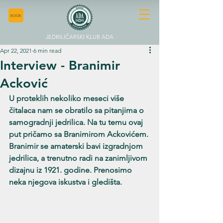
BOOK
JEDRILIČARSKI KLUB ADA
Apr 22, 2021
6 min read
Interview - Branimir
Acković
U proteklih nekoliko meseci više 
čitalaca nam se obratilo sa pitanjima o 
samogradnji jedrilica. Na tu temu ovaj 
put pričamo sa Branimirom Ackovićem. 
Branimir se amaterski bavi izgradnjom 
jedrilica, a trenutno radi na zanimljivom 
dizajnu iz 1921. godine. Prenosimo 
neka njegova iskustva i gledišta.