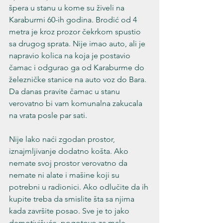
špera u stanu u kome su živeli na 
Karaburmi 60-ih godina. Brodić od 4 
metra je kroz prozor čekrkom spustio 
sa drugog sprata. Nije imao auto, ali je 
napravio kolica na koja je postavio 
čamac i odgurao ga od Karaburme do 
železničke stanice na auto voz do Bara. 
Da danas pravite čamac u stanu 
verovatno bi vam komunalna zakucala 
na vrata posle par sati.
Nije lako naći zgodan prostor, 
iznajmljivanje dodatno košta. Ako 
nemate svoj prostor verovatno da 
nemate ni alate i mašine koji su 
potrebni u radionici. Ako odlučite da ih 
kupite treba da smislite šta sa njima 
kada završite posao. Sve je to jako 
demotivišuće, pogotovo za male 