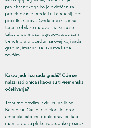
projekat nekoga ko je ovlašćen za 
projektovanje predati u kapetaniji pre 
početka radova. Onda oni izlaze na 
teren i obilaze radove i na kraju se 
takav brod može registrovati. Ja sam 
trenutno u proceduri za ovaj koji sada 
gradim, imaću više iskustva kada 
završim.
Kakvu jedrilicu sada gradiš? Gde se 
nalazi radionica i kakva su ti vremenska 
očekivanja?
Trenutno gradim jedrilicu nalik na 
Beetlecat. Cat je tradicionalni brod 
američke istočne obale pravljen kao 
radni brod za plitke vode. Jako je širok 