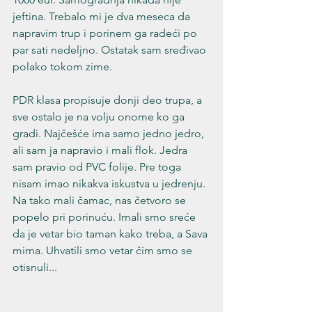
jeftina. Trebalo mi je dva meseca da 
napravim trup i porinem ga radeći po 
par sati nedeljno. Ostatak sam sređivao 
polako tokom zime.
PDR klasa propisuje donji deo trupa, a 
sve ostalo je na volju onome ko ga 
gradi. Najčešće ima samo jedno jedro, 
ali sam ja napravio i mali flok. Jedra 
sam pravio od PVC folije. Pre toga 
nisam imao nikakva iskustva u jedrenju. 
Na tako mali čamac, nas četvoro se 
popelo pri porinuću. Imali smo sreće 
da je vetar bio taman kako treba, a Sava 
mirna. Uhvatili smo vetar čim smo se 
otisnuli...