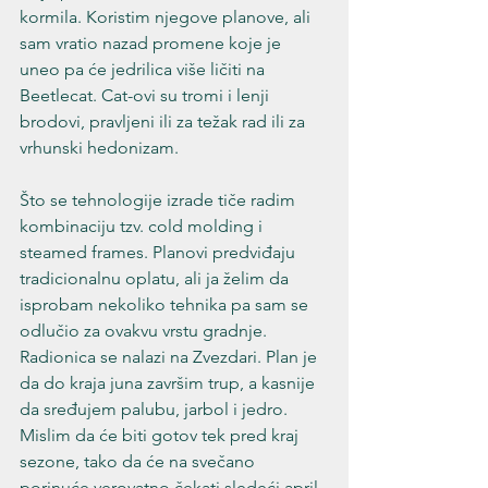
kormila. Koristim njegove planove, ali 
sam vratio nazad promene koje je 
uneo pa će jedrilica više ličiti na 
Beetlecat. Cat-ovi su tromi i lenji 
brodovi, pravljeni ili za težak rad ili za 
vrhunski hedonizam.
Što se tehnologije izrade tiče radim 
kombinaciju tzv. cold molding i 
steamed frames. Planovi predviđaju 
tradicionalnu oplatu, ali ja želim da 
isprobam nekoliko tehnika pa sam se 
odlučio za ovakvu vrstu gradnje. 
Radionica se nalazi na Zvezdari. Plan je 
da do kraja juna završim trup, a kasnije 
da sređujem palubu, jarbol i jedro. 
Mislim da će biti gotov tek pred kraj 
sezone, tako da će na svečano 
porinuće verovatno čekati sledeći april.