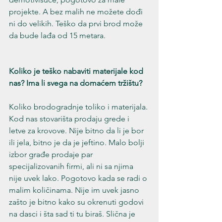
projekte. A bez malih ne možete dođi 
ni do velikih. Teško da prvi brod može 
da bude lađa od 15 metara.
Koliko je teško nabaviti materijale kod 
nas? Ima li svega na domaćem tržištu?
Koliko brodogradnje toliko i materijala. 
Kod nas stovarišta prodaju grede i 
letve za krovove. Nije bitno da li je bor 
ili jela, bitno je da je jeftino. Malo bolji 
izbor građe prodaje par 
specijalizovanih firmi, ali ni sa njima 
nije uvek lako. Pogotovo kada se radi o 
malim količinama. Nije im uvek jasno 
zašto je bitno kako su okrenuti godovi 
na dasci i šta sad ti tu biraš. Slična je 