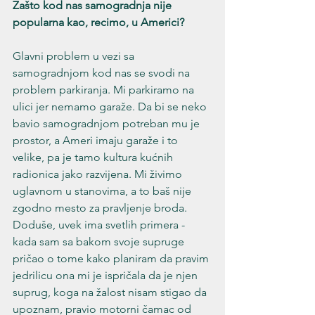
Zašto kod nas samogradnja nije 
popularna kao, recimo, u Americi?
Glavni problem u vezi sa 
samogradnjom kod nas se svodi na 
problem parkiranja. Mi parkiramo na 
ulici jer nemamo garaže. Da bi se neko 
bavio samogradnjom potreban mu je 
prostor, a Ameri imaju garaže i to 
velike, pa je tamo kultura kućnih 
radionica jako razvijena. Mi živimo 
uglavnom u stanovima, a to baš nije 
zgodno mesto za pravljenje broda. 
Doduše, uvek ima svetlih primera - 
kada sam sa bakom svoje supruge 
pričao o tome kako planiram da pravim 
jedrilicu ona mi je ispričala da je njen 
suprug, koga na žalost nisam stigao da 
upoznam, pravio motorni čamac od 