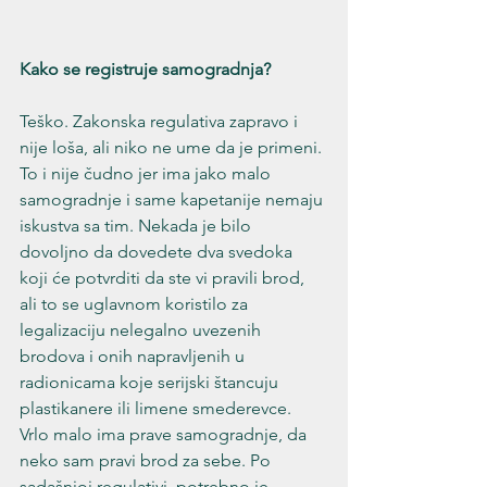
Kako se registruje samogradnja?
Teško. Zakonska regulativa zapravo i 
nije loša, ali niko ne ume da je primeni. 
To i nije čudno jer ima jako malo 
samogradnje i same kapetanije nemaju 
iskustva sa tim. Nekada je bilo 
dovoljno da dovedete dva svedoka 
koji će potvrditi da ste vi pravili brod, 
ali to se uglavnom koristilo za 
legalizaciju nelegalno uvezenih 
brodova i onih napravljenih u 
radionicama koje serijski štancuju 
plastikanere ili limene smederevce. 
Vrlo malo ima prave samogradnje, da 
neko sam pravi brod za sebe. Po 
sadašnjoj regulativi, potrebno je 