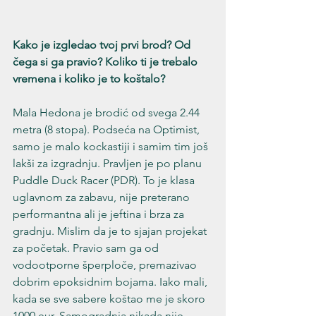
Kako je izgledao tvoj prvi brod? Od 
čega si ga pravio? Koliko ti je trebalo 
vremena i koliko je to koštalo?
Mala Hedona je brodić od svega 2.44 
metra (8 stopa). Podseća na Optimist, 
samo je malo kockastiji i samim tim još 
lakši za izgradnju. Pravljen je po planu 
Puddle Duck Racer (PDR). To je klasa 
uglavnom za zabavu, nije preterano 
performantna ali je jeftina i brza za 
gradnju. Mislim da je to sjajan projekat 
za početak. Pravio sam ga od 
vodootporne šperploče, premazivao 
dobrim epoksidnim bojama. Iako mali, 
kada se sve sabere koštao me je skoro 
1000 eur. Samogradnja nikada nije 