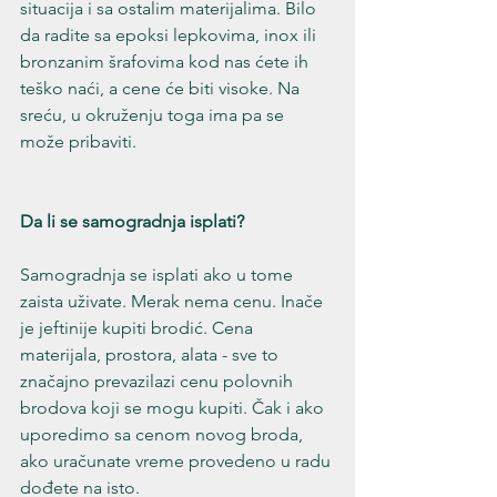
situacija i sa ostalim materijalima. Bilo 
da radite sa epoksi lepkovima, inox ili 
bronzanim šrafovima kod nas ćete ih 
teško naći, a cene će biti visoke. Na 
sreću, u okruženju toga ima pa se 
može pribaviti.
Da li se samogradnja isplati?
Samogradnja se isplati ako u tome 
zaista uživate. Merak nema cenu. Inače 
je jeftinije kupiti brodić. Cena 
materijala, prostora, alata - sve to 
značajno prevazilazi cenu polovnih 
brodova koji se mogu kupiti. Čak i ako 
uporedimo sa cenom novog broda, 
ako uračunate vreme provedeno u radu 
dođete na isto.