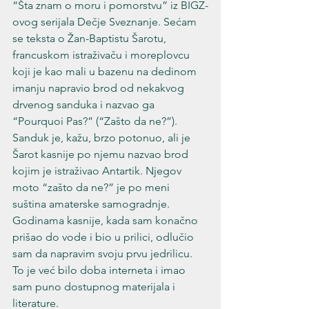
“Šta znam o moru i pomorstvu” iz BIGZ-
ovog serijala Dečje Sveznanje. Sećam 
se teksta o Žan-Baptistu Šarotu, 
francuskom istraživaču i moreplovcu 
koji je kao mali u bazenu na dedinom 
imanju napravio brod od nekakvog 
drvenog sanduka i nazvao ga 
“Pourquoi Pas?” (“Zašto da ne?”). 
Sanduk je, kažu, brzo potonuo, ali je 
Šarot kasnije po njemu nazvao brod 
kojim je istraživao Antartik. Njegov 
moto “zašto da ne?” je po meni 
suština amaterske samogradnje. 
Godinama kasnije, kada sam konačno 
prišao do vode i bio u prilici, odlučio 
sam da napravim svoju prvu jedrilicu. 
To je već bilo doba interneta i imao 
sam puno dostupnog materijala i 
literature.