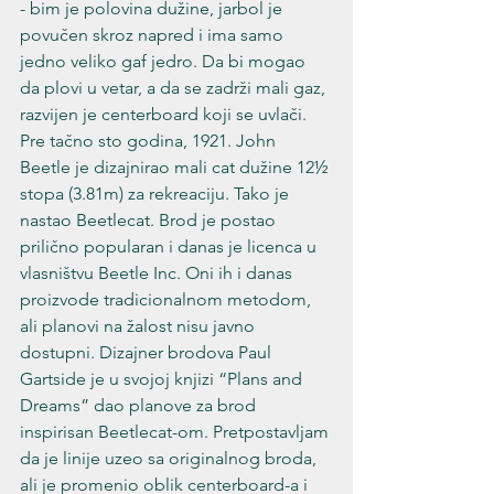
- bim je polovina dužine, jarbol je 
povučen skroz napred i ima samo 
jedno veliko gaf jedro. Da bi mogao 
da plovi u vetar, a da se zadrži mali gaz, 
razvijen je centerboard koji se uvlači. 
Pre tačno sto godina, 1921. John 
Beetle je dizajnirao mali cat dužine 12½ 
stopa (3.81m) za rekreaciju. Tako je 
nastao Beetlecat. Brod je postao 
prilično popularan i danas je licenca u 
vlasništvu Beetle Inc. Oni ih i danas 
proizvode tradicionalnom metodom, 
ali planovi na žalost nisu javno 
dostupni. Dizajner brodova Paul 
Gartside je u svojoj knjizi “Plans and 
Dreams” dao planove za brod 
inspirisan Beetlecat-om. Pretpostavljam 
da je linije uzeo sa originalnog broda, 
ali je promenio oblik centerboard-a i 