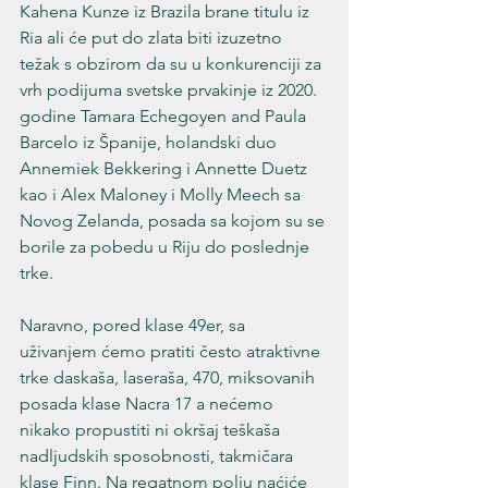
Kahena Kunze iz Brazila brane titulu iz 
Ria ali će put do zlata biti izuzetno 
težak s obzirom da su u konkurenciji za 
vrh podijuma svetske prvakinje iz 2020. 
godine Tamara Echegoyen and Paula 
Barcelo iz Španije, holandski duo 
Annemiek Bekkering i Annette Duetz  
kao i Alex Maloney i Molly Meech sa 
Novog Zelanda, posada sa kojom su se 
borile za pobedu u Riju do poslednje 
trke.
Naravno, pored klase 49er, sa 
uživanjem ćemo pratiti često atraktivne 
trke daskaša, laseraša, 470, miksovanih 
posada klase Nacra 17 a nećemo 
nikako propustiti ni okršaj teškaša 
nadljudskih sposobnosti, takmičara 
klase Finn. Na regatnom polju naćiće 