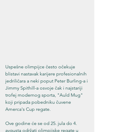
Uspešne olimpijce često očekuje 
blistavi nastavak karijere profesionalnih 
jedriličara a neki poput Peter Burling-a i 
Jimmy Spithill-a osvoje čak i najstariji 
trofej modernog sporta, "Auld Mug" 
koji pripada pobedniku čuvene 
Amerca's Cup regate.
Ove godine će se od 25. jula do 4. 
avgusta održati olimpijske regate u 