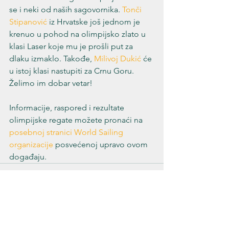
se i neki od naših sagovornika. 
Tonči 
Stipanović
 iz Hrvatske još jednom je 
krenuo u pohod na olimpijsko zlato u 
klasi Laser koje mu je prošli put za 
dlaku izmaklo. Takođe, 
Milivoj Dukić
 će 
u istoj klasi nastupiti za Crnu Goru. 
Želimo im dobar vetar!
Informacije, raspored i rezultate 
olimpijske regate možete pronaći na 
posebnoj stranici World Sailing 
organizacije
 posvećenoj upravo ovom 
događaju.