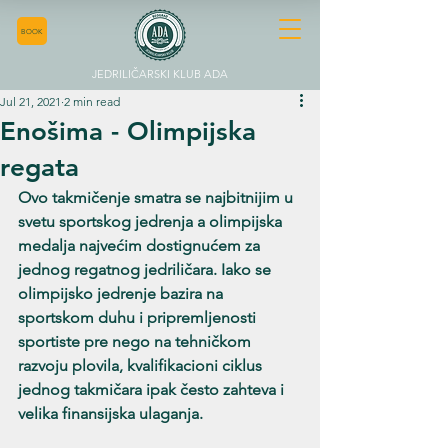
BOOK
JEDRILIČARSKI KLUB ADA
Jul 21, 2021
2 min read
Enošima - Olimpijska
regata
Ovo takmičenje smatra se najbitnijim u 
svetu sportskog jedrenja a olimpijska 
medalja najvećim dostignućem za 
jednog regatnog jedriličara. Iako se 
olimpijsko jedrenje bazira na 
sportskom duhu i pripremljenosti 
sportiste pre nego na tehničkom 
razvoju plovila, kvalifikacioni ciklus 
jednog takmičara ipak često zahteva i 
velika finansijska ulaganja. 