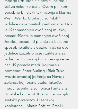
mnogo uzbuđenja a prva su na redu 
već za nekoliko dana. Ovom prilikom, 
posebno bi istakli takmičenja u klasma 
49er i 49er fx. U pitanju su "skiff" 
jedrilice neverovatnih performansi. Dok 
je 49er namenjen dvočlanoj muškoj 
posadi 49er fx je namenjen dvočlanoj 
ženskoj posadi. U pitanju su izuzetno 
sposobne atlete s obzirom da su ove 
jedrilice izuzetno brze i zahtevne za 
jedrenje. U muškoj konkurenciji će se 
naći 19 posada među kojima su 
pomenuti Peter Burling i Blair Tuke, 
zvezde svetskoj jedrenja sa Novog 
Zelanda koji brane titulu. Takođe, 
među favoritima su i braća Fantela iz 
Hrvatske koji su 2018. godine osvojili 
svetsko prvenstvo. U ženskoj 
konkurenciji Martin Soffiati Grael i 