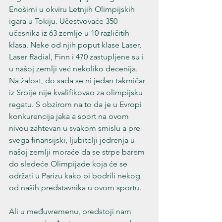
Enošimi u okviru Letnjih Olimpijskih 
igara u Tokiju. Učestvovaće 350 
učesnika iz 63 zemlje u 10 različitih 
klasa. Neke od njih poput klase Laser, 
Laser Radial, Finn i 470 zastupljene su i 
u našoj zemlji već nekoliko decenija. 
Na žalost, do sada se ni jedan takmičar 
iz Srbije nije kvalifikovao za olimpijsku 
regatu. S obzirom na to da je u Evropi 
konkurencija jaka a sport na ovom 
nivou zahtevan u svakom smislu a pre 
svega finansijski, ljubitelji jedrenja u 
našoj zemlji moraće da se strpe barem 
do sledeće Olimpijade koja će se 
održati u Parizu kako bi bodrili nekog 
od naših predstavnika u ovom sportu. 
Ali u međuvremenu, predstoji nam 