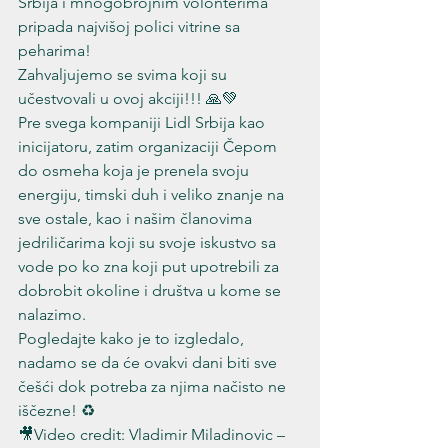
Srbija i mnogobrojnim volonterima 
pripada najvišoj polici vitrine sa 
peharima!
Zahvaljujemo se svima koji su 
učestvovali u ovoj akciji!!! 🙏💚
Pre svega kompaniji Lidl Srbija kao 
inicijatoru, zatim organizaciji Čepom 
do osmeha koja je prenela svoju 
energiju, timski duh i veliko znanje na 
sve ostale, kao i našim članovima 
jedriličarima koji su svoje iskustvo sa 
vode po ko zna koji put upotrebili za 
dobrobit okoline i društva u kome se 
nalazimo.
Pogledajte kako je to izgledalo, 
nadamo se da će ovakvi dani biti sve 
češći dok potreba za njima načisto ne 
iščezne! ♻️
🎥Video credit: Vladimir Miladinovic – 