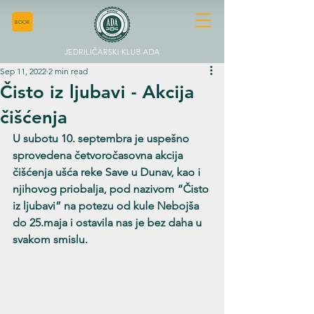
BOOK
JEDRILIČARSKI KLUB ADA
Sep 11, 2022
2 min read
Čisto iz ljubavi - Akcija
čišćenja
U subotu 10. septembra je uspešno 
sprovedena četvoročasovna akcija 
čišćenja ušća reke Save u Dunav, kao i 
njihovog priobalja, pod nazivom “Čisto 
iz ljubavi” na potezu od kule Nebojša 
do 25.maja i ostavila nas je bez daha u 
svakom smislu.