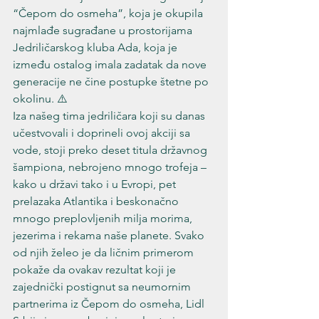
“Čepom do osmeha”, koja je okupila 
najmlađe sugrađane u prostorijama 
Jedriličarskog kluba Ada, koja je 
između ostalog imala zadatak da nove 
generacije ne čine postupke štetne po 
okolinu. ⚠️
Iza našeg tima jedriličara koji su danas 
učestvovali i doprineli ovoj akciji sa 
vode, stoji preko deset titula državnog 
šampiona, nebrojeno mnogo trofeja – 
kako u državi tako i u Evropi, pet 
prelazaka Atlantika i beskonačno 
mnogo preplovljenih milja morima, 
jezerima i rekama naše planete. Svako 
od njih želeo je da ličnim primerom 
pokaže da ovakav rezultat koji je 
zajednički postignut sa neumornim 
partnerima iz Čepom do osmeha, Lidl 