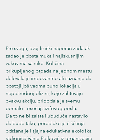
Pre svega, ovaj fizički naporan zadatak 
zadao je dosta muka i najiskusnijim 
vukovima sa reke. Količina 
prikupljenog otpada na jednom mestu 
delovala je impozantno ali saznanje da 
postoji još veoma puno lokacija u 
neposrednoj blizini, koje zahtevaju 
ovakvu akciju, pridodala je svemu 
pomalo i osećaj sizifovog posla.
Da to ne bi zaista i ubuduće nastavilo 
da bude tako, pored akcije čišćenja 
održana je i sjajna edukativna ekološka 
radionica Vanje Petković iz organizacije 